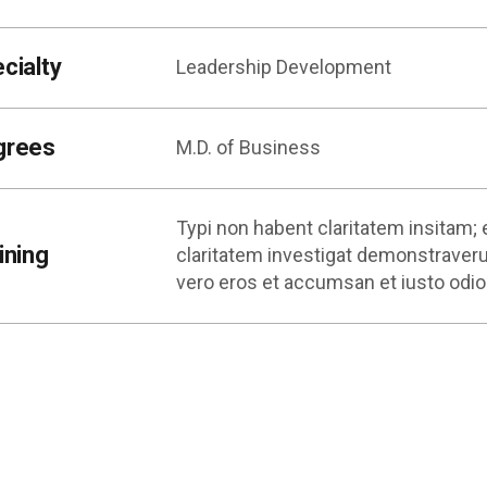
cialty
Leadership Development
grees
M.D. of Business
Typi non habent claritatem insitam; e
ining
claritatem investigat demonstraverun
vero eros et accumsan et iusto odio