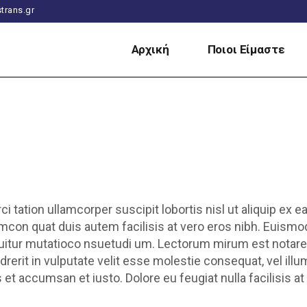
trans.gr
Αρχική
Ποιοι Είμαστε
ci tation ullamcorper suscipit lobortis nisl ut aliquip e
mcon quat duis autem facilisis at vero eros nibh. Euismod 
itur mutatioco nsuetudi um. Lectorum mirum est notare u
rerit in vulputate velit esse molestie consequat, vel illum.
 et accumsan et iusto. Dolore eu feugiat nulla facilisis 