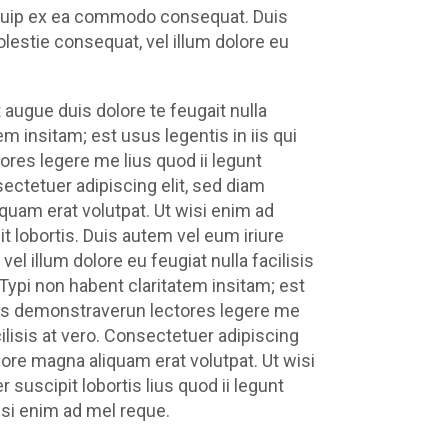
aliquip ex ea commodo consequat. Duis
olestie consequat, vel illum dolore eu
 augue duis dolore te feugait nulla
m insitam; est usus legentis in iis qui
ores legere me lius quod ii legunt
nsectetuer adipiscing elit, sed diam
uam erat volutpat. Ut wisi enim ad
t lobortis. Duis autem vel eum iriure
vel illum dolore eu feugiat nulla facilisis
 Typi non habent claritatem insitam; est
ones demonstraverun lectores legere me
cilisis at vero. Consectetuer adipiscing
ore magna aliquam erat volutpat. Ut wisi
suscipit lobortis lius quod ii legunt
wisi enim ad mel reque.