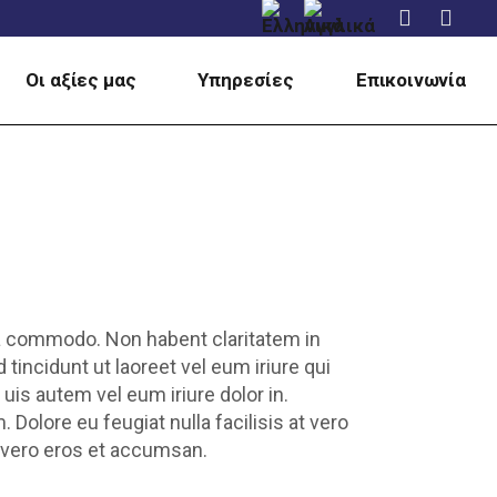
Οι αξίες μας
Υπηρεσίες
Επικοινωνία
x ea commodo. Non habent claritatem in
tincidunt ut laoreet vel eum iriure qui
is autem vel eum iriure dolor in.
 Dolore eu feugiat nulla facilisis at vero
at vero eros et accumsan.