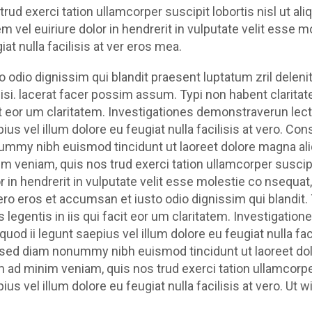
rud exerci tation ullamcorper suscipit lobortis nisl ut 
m vel euiriure dolor in hendrerit in vulputate velit esse m
iat nulla facilisis at ver eros mea.
o odio dignissim qui blandit praesent luptatum zril delenit
lisi. lacerat facer possim assum. Typi non habent claritate
t eor um claritatem. Investigationes demonstraverun lect
ius vel illum dolore eu feugiat nulla facilisis at vero. Co
mmy nibh euismod tincidunt ut laoreet dolore magna aliq
m veniam, quis nos trud exerci tation ullamcorper suscipi
r in hendrerit in vulputate velit esse molestie co nsequat, 
ero eros et accumsan et iusto odio dignissim qui blandit.
 legentis in iis qui facit eor um claritatem. Investigati
 quod ii legunt saepius vel illum dolore eu feugiat nulla fa
, sed diam nonummy nibh euismod tincidunt ut laoreet dol
 ad minim veniam, quis nos trud exerci tation ullamcorper 
ius vel illum dolore eu feugiat nulla facilisis at vero. Ut 