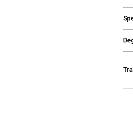
Spe
De
Tra