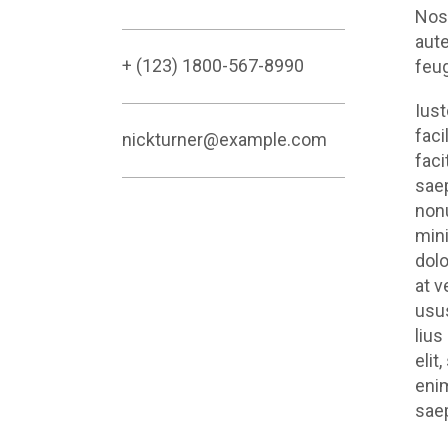
Nost
aute
+ (123) 1800-567-8990
feug
Iust
faci
nickturner@example.com
faci
saep
nonu
mini
dolo
at v
usus
lius
elit
enim
saep