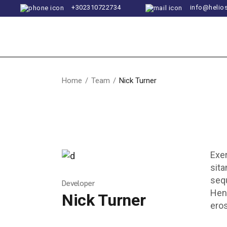
Skip
+302310722734
info@helios
to
the
content
Home
Team
Nick Turner
Exer
sita
sequ
Developer
Hend
Nick Turner
eros