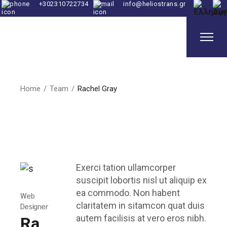
+302310722734
info@heliostrans.gr
Home
Team
Rachel Gray
Exerci tation ullamcorper
suscipit lobortis nisl ut aliquip ex
ea commodo. Non habent
Web
claritatem in sitamcon quat duis
Designer
autem facilisis at vero eros nibh.
Ra