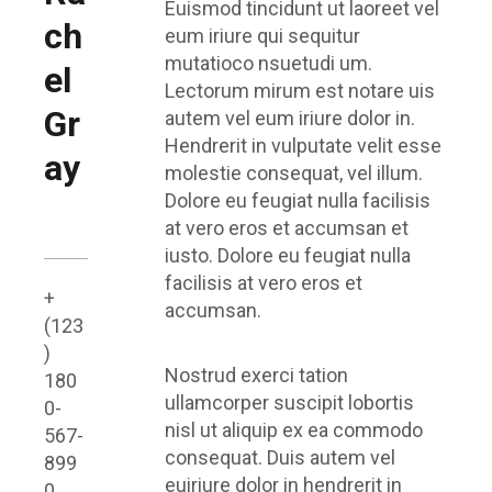
Euismod tincidunt ut laoreet vel
ch
eum iriure qui sequitur
mutatioco nsuetudi um.
el
Lectorum mirum est notare uis
Gr
autem vel eum iriure dolor in.
Hendrerit in vulputate velit esse
ay
molestie consequat, vel illum.
Dolore eu feugiat nulla facilisis
at vero eros et accumsan et
iusto. Dolore eu feugiat nulla
facilisis at vero eros et
+
accumsan.
(123
)
Nostrud exerci tation
180
ullamcorper suscipit lobortis
0-
nisl ut aliquip ex ea commodo
567-
consequat. Duis autem vel
899
euiriure dolor in hendrerit in
0