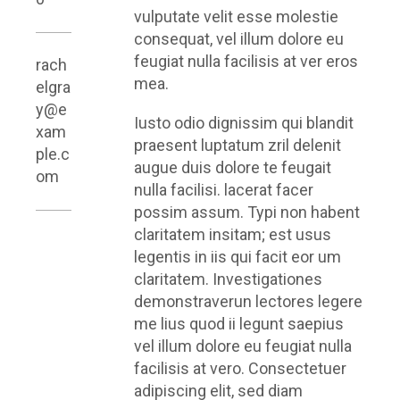
vulputate velit esse molestie
consequat, vel illum dolore eu
feugiat nulla facilisis at ver eros
rach
mea.
elgra
y@e
Iusto odio dignissim qui blandit
xam
praesent luptatum zril delenit
ple.c
augue duis dolore te feugait
om
nulla facilisi. lacerat facer
possim assum. Typi non habent
claritatem insitam; est usus
legentis in iis qui facit eor um
claritatem. Investigationes
demonstraverun lectores legere
me lius quod ii legunt saepius
vel illum dolore eu feugiat nulla
facilisis at vero. Consectetuer
adipiscing elit, sed diam