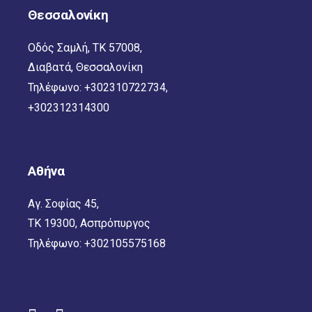
Θεσσαλονίκη
Οδός Σαμλή, TK 57008,
Διαβατά, Θεσσαλονίκη
Τηλέφωνο:
+302310722734
,
+302312314300
Αθήνα
Αγ. Σοφίας 45,
TK 19300, Ασπρόπυργος
Τηλέφωνο:
+302105575168